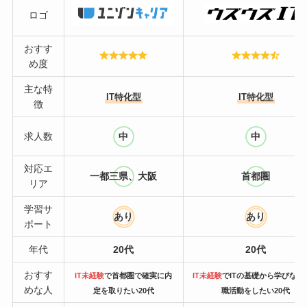
ロゴ
おすす
め度
主な特
IT特化型
IT特化型
徴
求人数
中
中
対応エ
一都三県、大阪
首都圏
リア
学習サ
あり
あり
ポート
年代
20代
20代
おすす
IT未経験
で首都圏で確実に内
IT未経験
でITの基礎から学びなが
めな人
定を取りたい20代
職活動をしたい20代